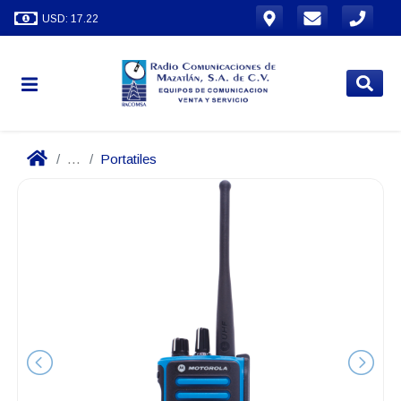
USD: 17.22
...
Portatiles