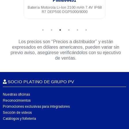
PMNN4491
mpres
Batería Motorola Li-Ion 2100 mAh 7.4V IP68
Cli
0
R7 DEP500 DGP5000/8000
Los precios son “Precios a distribuidor” y están
expresados en dólares americanos, pueden variar sin
previo aviso, asegúrese verificándolos con su ejecutivo
de ventas.
SOCIO PLATINO DE GRUPO PV
Nuestras oficinas
Reconocimientos
Promociones exclusivas para integradores
Sección de videos
Catálogos y folletería