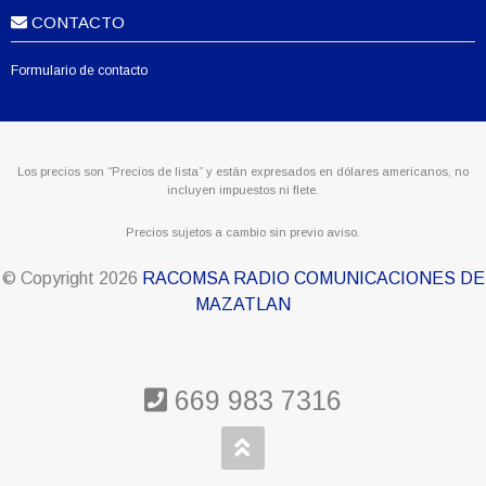
CONTACTO
Formulario de contacto
Los precios son “Precios de lista” y están expresados en dólares americanos, no
incluyen impuestos ni flete.
Precios sujetos a cambio sin previo aviso.
© Copyright
2026
RACOMSA RADIO COMUNICACIONES DE
MAZATLAN
669 983 7316