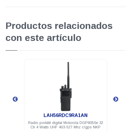
Productos relacionados
con este artículo
.
LAH56RDC9RA1AN
torola
Radio portátil digital Motorola DGP8050e 32
Antena po
DEM500
Ch 4 Watts UHF 403-527 Mhz c/gps NKP