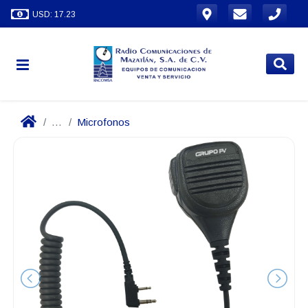
USD: 17.23
...
Microfonos