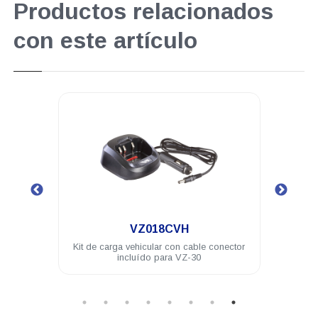
Productos relacionados
con este artículo
.
VZ018CVH
VZ-30
Kit de carga vehicular con cable conector
Radio 
incluído para VZ-30