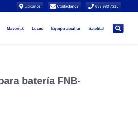
Ubícanos
Contáctanos
669 983 7316
Maverick
Luces
Equipo auxiliar
Satelital
 para batería FNB-