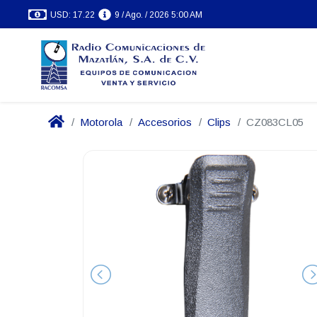
USD: 17.22
9 / Ago. / 2026 5:00 AM
Motorola
Accesorios
Clips
CZ083CL05