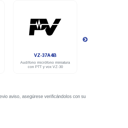
.
.
VZ-37A4B
VZ-30-D0-
Audífono micrófono miniatura
Radio portátil análogo
con PTT y vox VZ-30
30 32 Ch 5 Watts VH
Mhz
evio aviso, asegúrese verificándolos con su