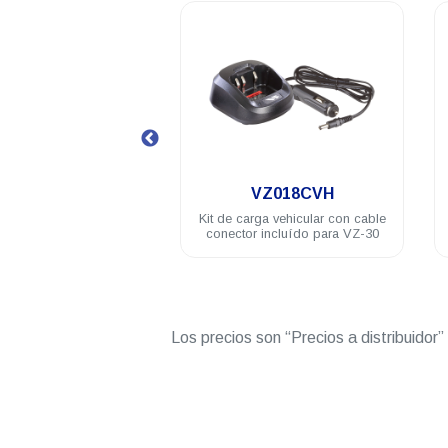
.
.
VZ-131
VZ018CVH
c/micrófono discreto de
Kit de carga vehicular con cable
 tubo acústico VZ-30
conector incluído para VZ-30
Los precios son “Precios a distribuidor