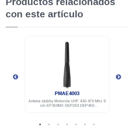
Productos relacionados
con este artículo
.
PMAE4003
e de
Antena stubby Motorola UHF 430-470 Mhz 9
Bater
rápida
cm EP350MX DEP250 DEP450
PRO5150/7150 PRO Elite