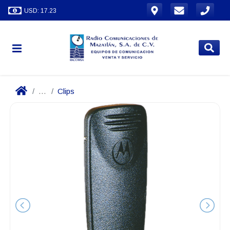
USD: 17.23
...
Clips