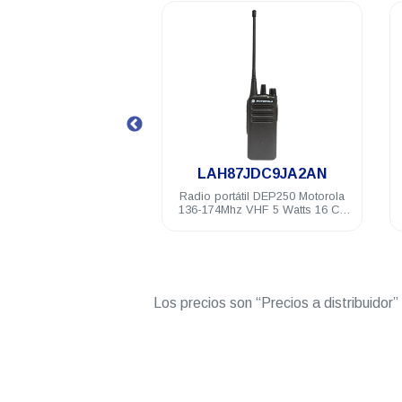
.
C9JA2AN
LAH87JDC9JA2AN
DEP250 Motorola
Radio portátil DEP250 Motorola
Auricu
F 4W NKP 16 Ch
136-174Mhz VHF 5 Watts 16 Ch
2 hil
NKP
RV
Los precios son “Precios a distribuidor