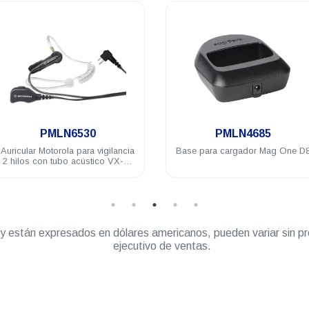
.
.
PMLN6530
PMLN4685
lar Motorola para vigilancia
Base para cargador Mag One D8
os con tubo acústico VX-80
A50 DTR720 A8 DEP250
DEP450 R2
” y están expresados en dólares americanos, pueden variar sin pr
ejecutivo de ventas.