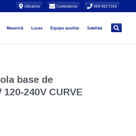
Ubícanos
Contáctanos
669 983 7316
Maverick
Luces
Equipo auxiliar
Satelital
ola base de
3W 120-240V CURVE