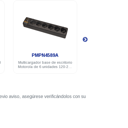
.
.
PMPN4589A
LAH87YDC9JA2AN
Multicargador base de escritorio
Radio portátil DEP250 Motor
Motorola de 6 unidades 120-240
403-480Mhz UHF 4W NKP 16
VAC CURVE
evio aviso, asegúrese verificándolos con su