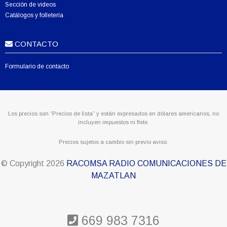
Sección de videos
Catálogos y folletería
CONTACTO
Formulario de contacto
Los precios son “Precios de lista” y están expresados en dólares americanos, no
incluyen impuestos ni flete.
Precios sujetos a cambio sin previo aviso.
© Copyright
2026
RACOMSA RADIO COMUNICACIONES DE
MAZATLAN
669 983 7316