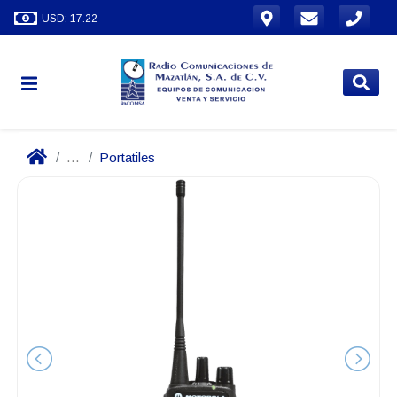
USD: 17.22
...
Portatiles