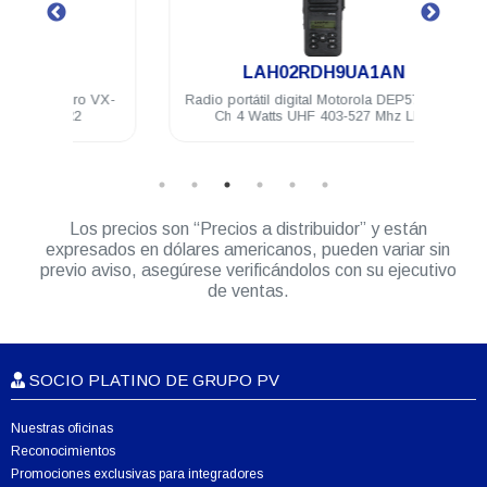
.
LAH02RDH9UA1AN
ro VX-
Radio portátil digital Motorola DEP570e 128
Audíf
2
Ch 4 Watts UHF 403-527 Mhz LKP
neg
Los precios son “Precios a distribuidor” y están
expresados en dólares americanos, pueden variar sin
previo aviso, asegúrese verificándolos con su ejecutivo
de ventas.
SOCIO PLATINO DE GRUPO PV
Nuestras oficinas
Reconocimientos
Promociones exclusivas para integradores