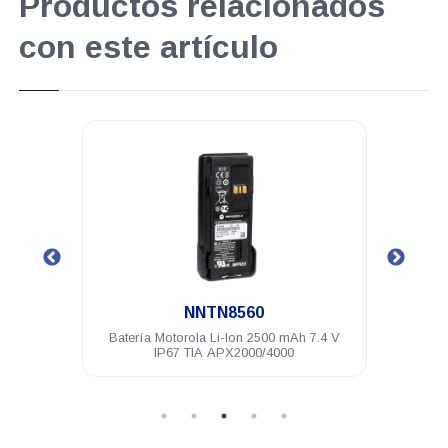
Productos relacionados
con este artículo
.
NNTN8560
7.4 V
Batería Motorola Li-Ion 2500 mAh 7.4 V
Bater
IP67 TIA APX2000/4000