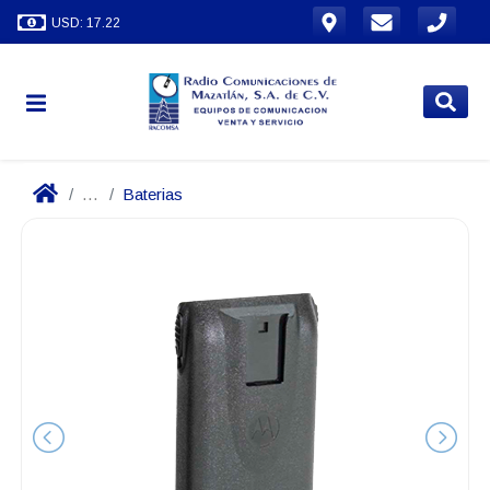
USD: 17.22
...
Baterias