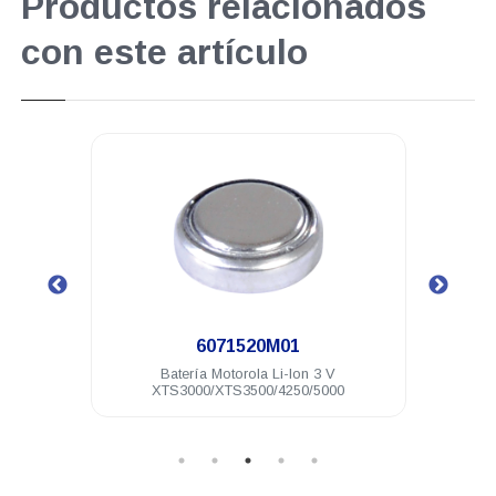
Productos relacionados
con este artículo
.
6071520M01
7.4 V
Batería Motorola Li-Ion 3 V
Ant
XTS3000/XTS3500/4250/5000
MTP15