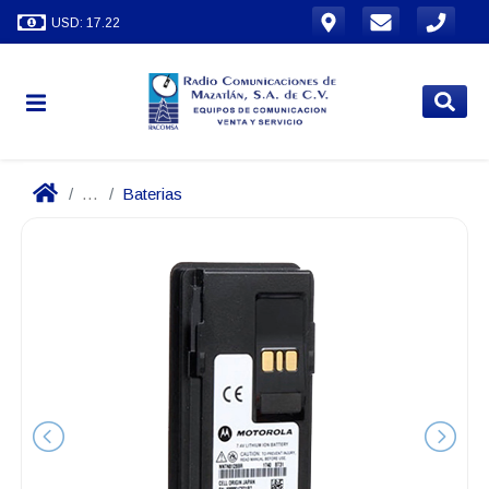
USD: 17.22
...
Baterias