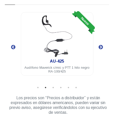
Nuevo
Nuevo
AU-425
100 16
Audífono Maverick c/mic y PTT 1 hilo negro
Ant
RA-100/425
Los precios son “Precios a distribuidor” y están
expresados en dólares americanos, pueden variar sin
previo aviso, asegúrese verificándolos con su ejecutivo
de ventas.