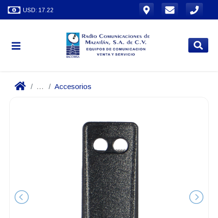
USD: 17.22
...
Accesorios