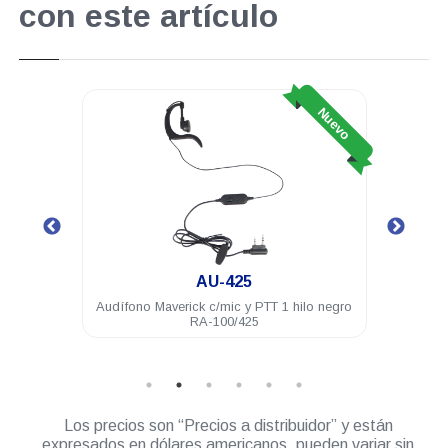
con este artículo
Nuevo
Nuevo
AU-425
100 16
Audífono Maverick c/mic y PTT 1 hilo negro
Ant
RA-100/425
Los precios son “Precios a distribuidor” y están
expresados en dólares americanos, pueden variar sin