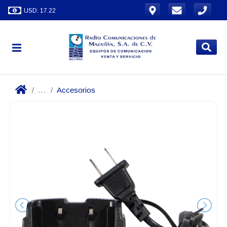
USD: 17.22
...
Accesorios