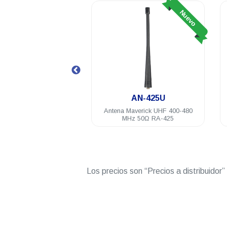
Nuevo
Nuevo
RA-425U
AN-425U
tátil análogo Maverick
Antena Maverick UHF 400-480
6 Ch 5 Watts UHF 400-
MHz 50Ω RA-425
520 Mhz
Los precios son “Precios a distribuidor