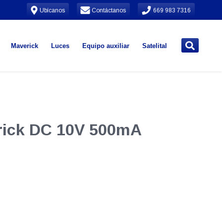
Ubícanos
Contáctanos
669 983 7316
Maverick
Luces
Equipo auxiliar
Satelital
erick DC 10V 500mA