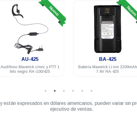
Nuevo
Nuev
AU-425
BA-425
Audífono Maverick c/mic y PTT 1
Batería Maverick Li-Ion 2200mAh
hilo negro RA-100/425
7.4V RA-425
” y están expresados en dólares americanos, pueden variar sin pr
ejecutivo de ventas.