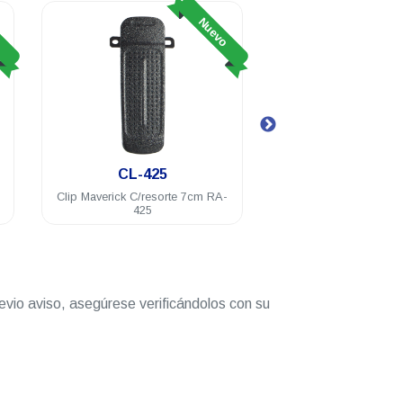
o
Nuevo
CL-425
CP-425
Clip Maverick C/resorte 7cm RA-
Cable de programació
425
RA-100/425
evio aviso, asegúrese verificándolos con su