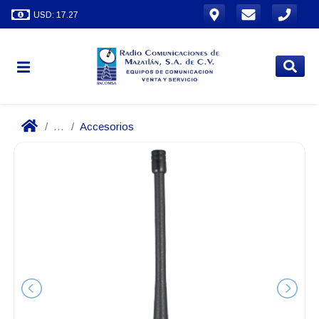
USD: 17.27
...
Accesorios