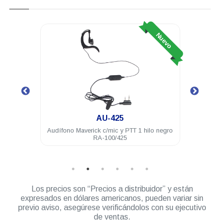
Nuevo
Nuevo
AU-425
425 16
Audífono Maverick c/mic y PTT 1 hilo negro
Bater
RA-100/425
Los precios son “Precios a distribuidor” y están
expresados en dólares americanos, pueden variar sin
previo aviso, asegúrese verificándolos con su ejecutivo
de ventas.