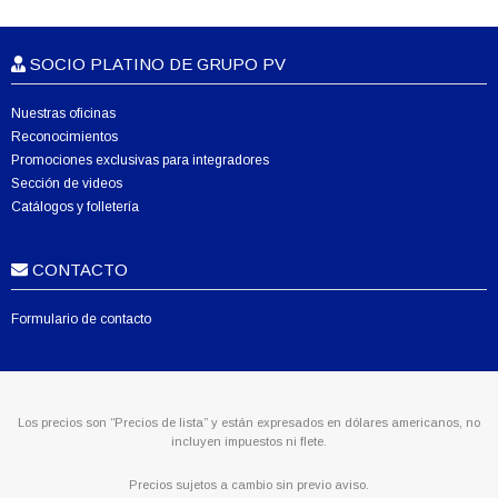
SOCIO PLATINO DE GRUPO PV
Nuestras oficinas
Reconocimientos
Promociones exclusivas para integradores
Sección de videos
Catálogos y folletería
CONTACTO
Formulario de contacto
Los precios son “Precios de lista” y están expresados en dólares americanos, no
incluyen impuestos ni flete.
Precios sujetos a cambio sin previo aviso.