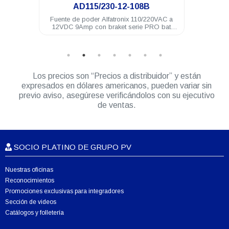
108B
AD115/230-12-168
110/220VAC a
Fuente de poder Alfatronix 110/220VAC a
rie PRO bat
12VDC 14Amp rango continuo
Los precios son “Precios a distribuidor” y están
expresados en dólares americanos, pueden variar sin
previo aviso, asegúrese verificándolos con su ejecutivo
de ventas.
SOCIO PLATINO DE GRUPO PV
Nuestras oficinas
Reconocimientos
Promociones exclusivas para integradores
Sección de videos
Catálogos y folletería