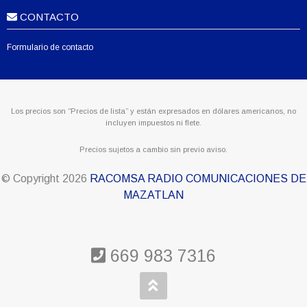
CONTACTO
Formulario de contacto
Los precios son “Precios de lista” y están expresados en dólares americanos, no
incluyen impuestos ni flete.
Precios sujetos a cambio sin previo aviso.
© Copyright
2026
RACOMSA RADIO COMUNICACIONES DE
MAZATLAN
669 983 7316