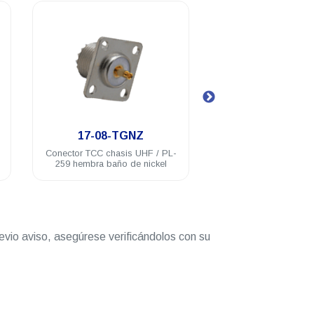
.
.
17-08-TGNZ
17-10-DN
Conector TCC chasis UHF / PL-
Conector barril TCC U
259 hembra baño de nickel
259 macho a UHF / 
macho acero inoxi
evio aviso, asegúrese verificándolos con su