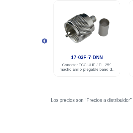
.
.
7-32F-DGN
17-03F-7-DNN
r TCC UHF / PL-259
Conector TCC UHF / PL-259
ero inoxidable RG58U
macho anillo plegable baño de
nickel RG58U
Los precios son “Precios a distribuidor