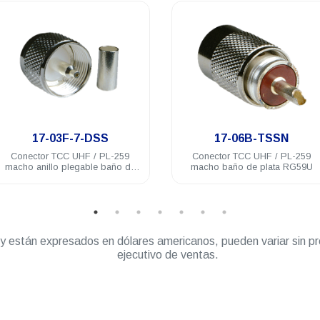
.
.
17-03F-7-DSS
17-06B-TSSN
Conector TCC UHF / PL-259
Conector TCC UHF / PL-259
macho anillo plegable baño de
macho baño de plata RG59U
plata RG58U
” y están expresados en dólares americanos, pueden variar sin pr
ejecutivo de ventas.