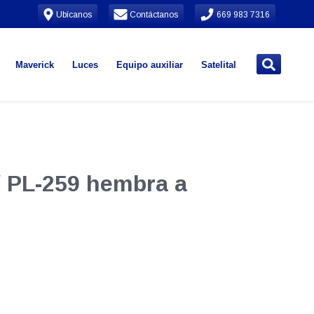
Ubícanos
Contáctanos
669 983 7316
Maverick
Luces
Equipo auxiliar
Satelital
/ PL-259 hembra a