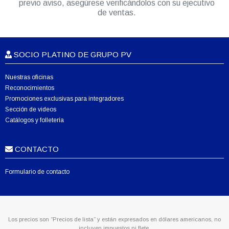
previo aviso, asegúrese verificándolos con su ejecutivo
de ventas.
SOCIO PLATINO DE GRUPO PV
Nuestras oficinas
Reconocimientos
Promociones exclusivas para integradores
Sección de videos
Catálogos y folletería
CONTACTO
Formulario de contacto
Los precios son “Precios de lista” y están expresados en dólares americanos, no
incluyen impuestos ni flete.