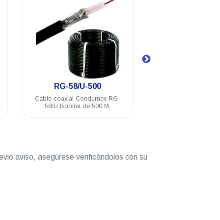
.
.
RG-58/U-5
RFU
 RG-
Cable Condumex Coaxial 5mts
Conector RFI
M.
macho baño d
evio aviso, asegúrese verificándolos con su