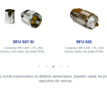
.
.
RFU-501
RG-58/U-500
Conector RFI UHF / PL-259
Cable coaxial Condumex
macho baño de plata RG8U
58/U Bobina de 500 
” y están expresados en dólares americanos, pueden variar sin pr
ejecutivo de ventas.