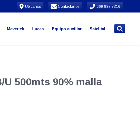
Ubícanos
Contáctanos
669 983 7316
Maverick
Luces
Equipo auxiliar
Satelital
/U 500mts 90% malla