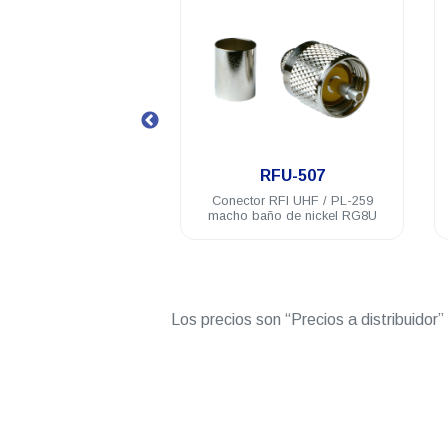
.
.
RFU-507
RFU-507-SI
onector RFI UHF / PL-259
Conector RFI UHF / PL-259
acho baño de nickel RG8U
macho con baño de plata RG8/U
CTN-400
Los precios son “Precios a distribuidor