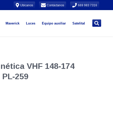
Ubícanos
Contáctanos
669 983 7316
Maverick
Luces
Equipo auxiliar
Satelital
nética VHF 148-174
 PL-259