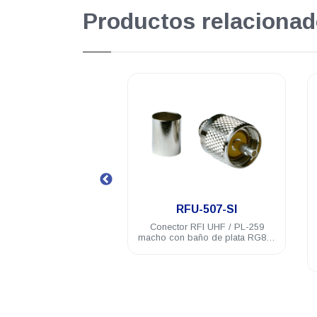
Productos relacionad
Superprom
.
RFU-507-SI
BBG450-3
Conector RFI UHF / PL-259
Antena móvil Hustler con resorte
acho con baño de plata RG8/U
uso rudo UHF 450-470 Mhz 3.4
CTN-400
dB M-34 RG-58U (5m) PL-259
$ 27.00 USD