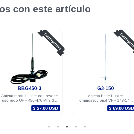
os con este artículo
o
Superpromo
G3-150
BBGT150
Antena base Hustler
Antena móvil Hustler co
omnidireccional VHF 148-174
uso rudo VHF 148-174 
Mhz 3 dB SO-239 aluminio
dB M-34 RG-58U (5m)
$ 69.00 USD
$ 47