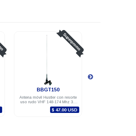
Superpromo
Superpromo
RUM150M
RFU
n resorte
Antena móvil Hustler magnética
Conector R
Mhz 3.4
VHF 148-174 Mhz 3.4 dB RG-58U
macho con ba
 PL-259
(4.5m) mini-UHF
C
.00 USD
$ 22.00 USD