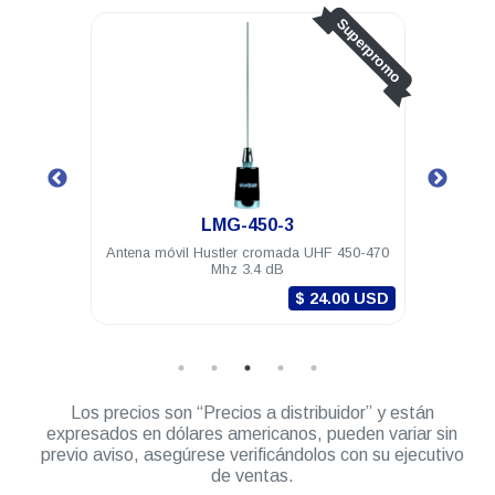
Superpromo
LMG-450-3
BBG
Antena móvil Hustler cromada UHF 450-470
Antena móvil Hustler
Mhz 3.4 dB
VHF 148-174 Mhz 3
(5m) 
$ 24.00 USD
Los precios son “Precios a distribuidor” y están
expresados en dólares americanos, pueden variar sin
previo aviso, asegúrese verificándolos con su ejecutivo
de ventas.