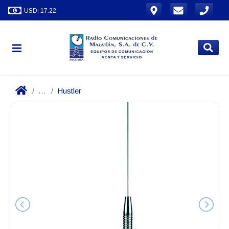
USD: 17.22
...
Hustler