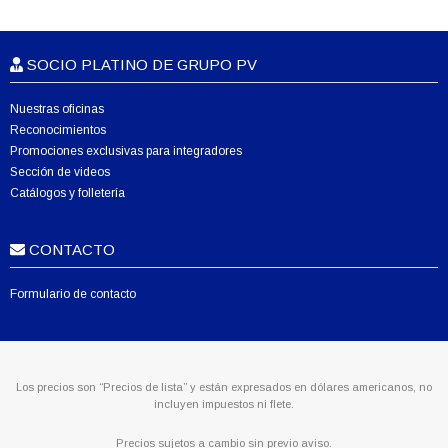
SOCIO PLATINO DE GRUPO PV
Nuestras oficinas
Reconocimientos
Promociones exclusivas para integradores
Sección de videos
Catálogos y folletería
CONTACTO
Formulario de contacto
Los precios son “Precios de lista” y están expresados en dólares americanos, no
incluyen impuestos ni flete.
Precios sujetos a cambio sin previo aviso.