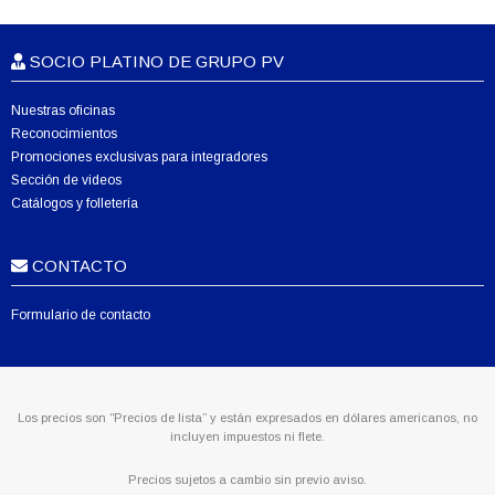
SOCIO PLATINO DE GRUPO PV
Nuestras oficinas
Reconocimientos
Promociones exclusivas para integradores
Sección de videos
Catálogos y folletería
CONTACTO
Formulario de contacto
Los precios son “Precios de lista” y están expresados en dólares americanos, no
incluyen impuestos ni flete.
Precios sujetos a cambio sin previo aviso.