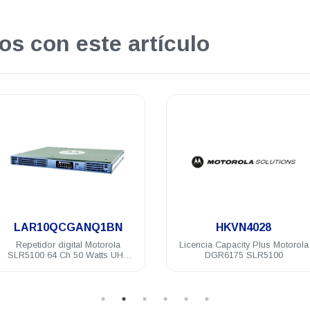
os con este artículo
.
.
HKVN4028
HKVN4030
Licencia Capacity Plus Motorola
Licencia CapacityPlus suscripto
DGR6175 SLR5100
Motorola DEP500
DGP8000/5000/4150/6150
DEM500 DGM8000/5000/6100/4