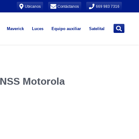
Ubícanos
Contáctanos
669 983 7316
Maverick
Luces
Equipo auxiliar
Satelital
 GNSS Motorola