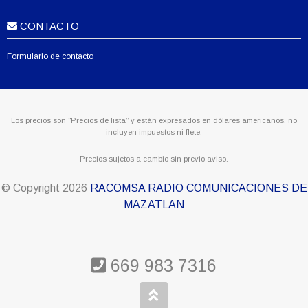
CONTACTO
Formulario de contacto
Los precios son “Precios de lista” y están expresados en dólares americanos, no
incluyen impuestos ni flete.
Precios sujetos a cambio sin previo aviso.
© Copyright
2026
RACOMSA RADIO COMUNICACIONES DE
MAZATLAN
669 983 7316