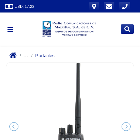
USD: 17.22
...
Portatiles