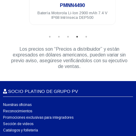
PMNN4490
uación
Batería Motorola Li-Ion 2900 mAh 7.4 V
Funda
 R5
IP68 Intrínseca DEP500
Los precios son “Precios a distribuidor” y están
expresados en dólares americanos, pueden variar sin
previo aviso, asegúrese verificándolos con su ejecutivo
de ventas.
SOCIO PLATINO DE GRUPO PV
Nuestras oficinas
Reconocimientos
Promociones exclusivas para integradores
Sección de videos
Catálogos y folletería