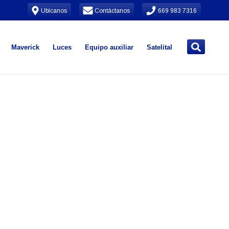
Ubícanos
Contáctanos
669 983 7316
Maverick
Luces
Equipo auxiliar
Satelital