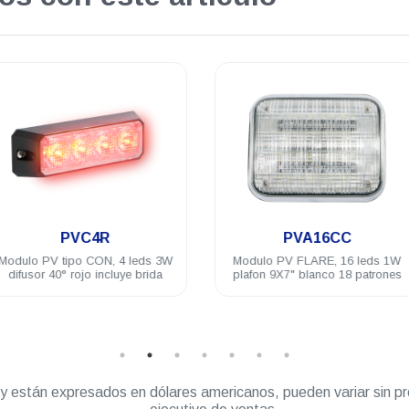
.
.
PVA16CC
PVC6RC
Modulo PV FLARE, 16 leds 1W
Modulo PV tipo CON 6 LED 3W
plafon 9X7" blanco 18 patrones
difusor 40° rojo/blanco incluye
brida
” y están expresados en dólares americanos, pueden variar sin pr