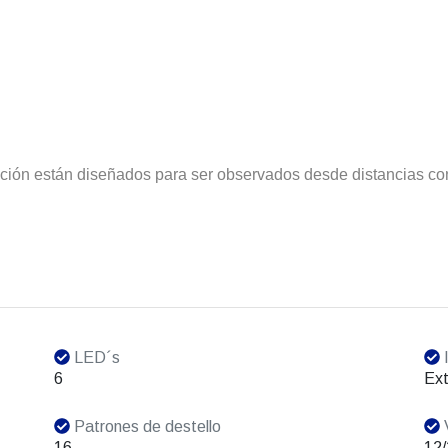
nción están diseñados para ser observados desde distancias co
LED´s
I
6
Ext
Patrones de destello
V
16
12