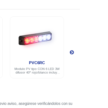
.
.
PVE8C
PVL4A
Unidad encubierta PV Blanco
Modulo PV ASSAULT
con 8 LEDs con patrones de
difusor 180° á
destellos incluye brida
evio aviso, asegúrese verificándolos con su