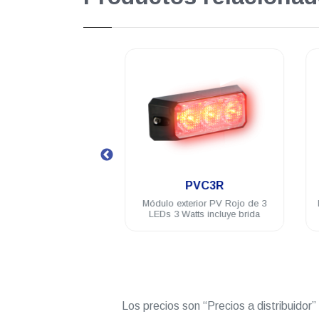
.
.
PVC3R
PVC4R
exterior PV Rojo de 3
Modulo PV tipo CON, 4 leds 3W
 Watts incluye brida
difusor 40° rojo incluye brida
Los precios son “Precios a distribuidor