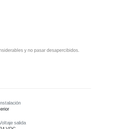
nsiderables y no pasar desapercibidos.
nstalación
erior
oltaje salida
/24 VDC