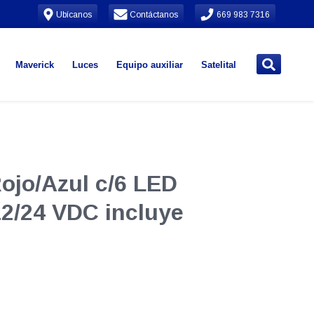
Ubícanos
Contáctanos
669 983 7316
Maverick
Luces
Equipo auxiliar
Satelital
ojo/Azul c/6 LED
12/24 VDC incluye