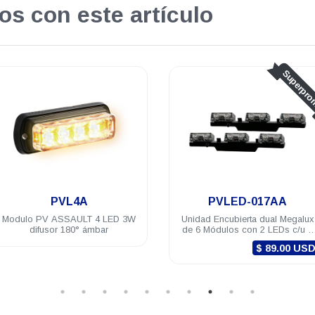
os con este artículo
Superpromo
.
PVLED-017AA
PVC6B
Unidad Encubierta dual Megalux
Módulo para exterior PV Azul co
de 6 Módulos con 2 LEDs c/u 1
6 LEDs con selector de patrones
Watt c/led 12 VDC color Ámbar/
3 Watts 12/24 VDC incluye brida
$ 89.00 USD
Ámbar