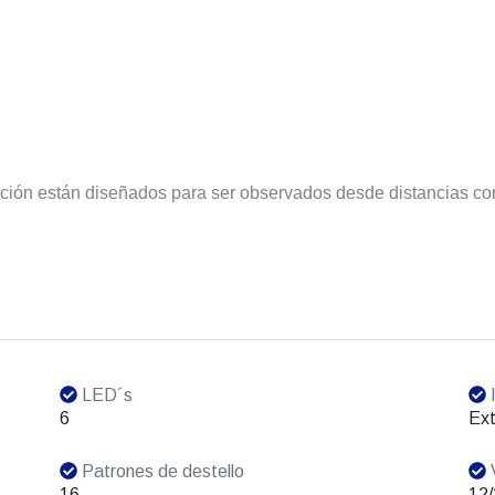
nción están diseñados para ser observados desde distancias co
LED´s
I
6
Ext
Patrones de destello
V
16
12