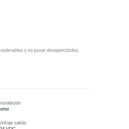
nsiderables y no pasar desapercibidos.
nstalación
erior
oltaje salida
/24 VDC