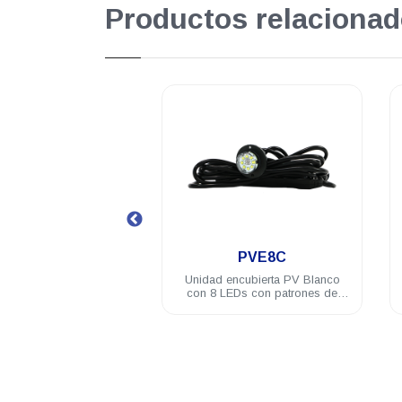
Productos relacionad
.
.
PVE8C
PVL4A
encubierta PV Blanco
Modulo PV ASSAULT 4 LED 3W
EDs con patrones de
difusor 180° ámbar
ellos incluye brida