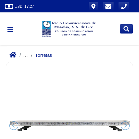
USD: 17.27
...
Torretas