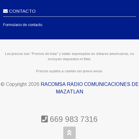
CONTACTO
Formulario de contacto
Los precios son “Precios de lista” y están expresados en dólares americanos, no
incluyen impuestos ni flete.
Precios sujetos a cambio sin previo aviso.
© Copyright
2026
RACOMSA RADIO COMUNICACIONES DE
MAZATLAN
669 983 7316