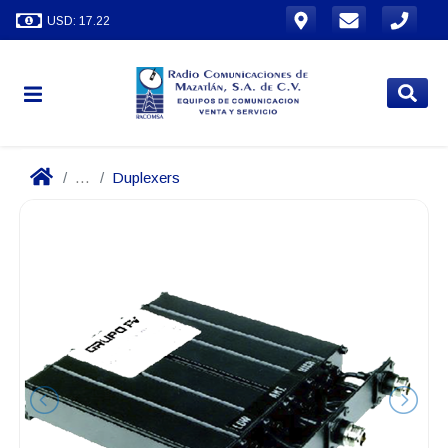
USD: 17.22
...
Duplexers