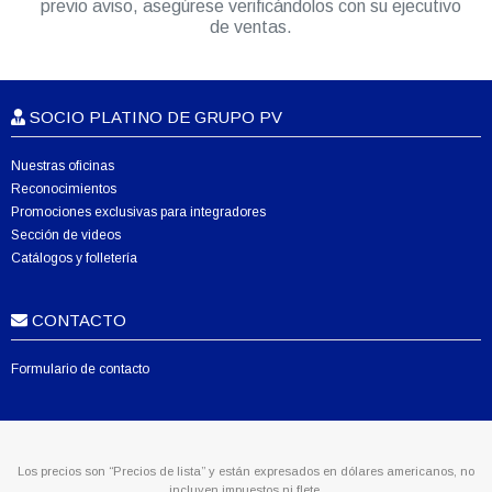
previo aviso, asegúrese verificándolos con su ejecutivo
de ventas.
SOCIO PLATINO DE GRUPO PV
Nuestras oficinas
Reconocimientos
Promociones exclusivas para integradores
Sección de videos
Catálogos y folletería
CONTACTO
Formulario de contacto
Los precios son “Precios de lista” y están expresados en dólares americanos, no
incluyen impuestos ni flete.