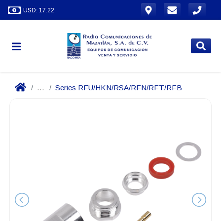
USD: 17.22
...
Series RFU/HKN/RSA/RFN/RFT/RFB