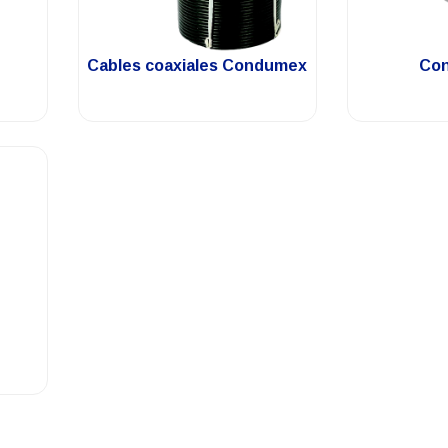
.
Cables coaxiales Condumex
Con