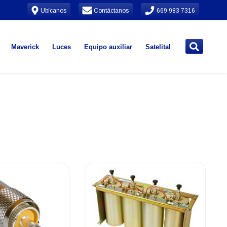
Ubícanos
Contáctanos
669 983 7316
Maverick
Luces
Equipo auxiliar
Satelital